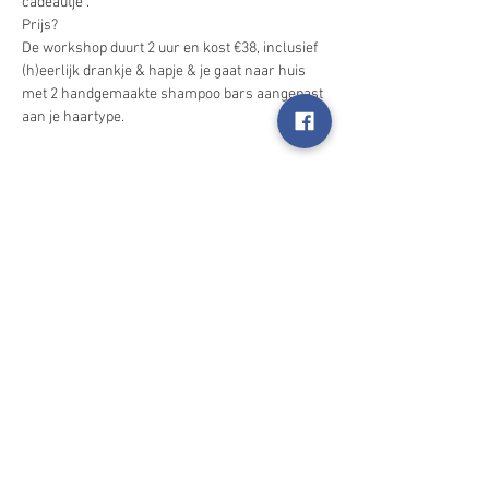
De workshop duurt 2 uur en kost €38, inclusief 
(h)eerlijk drankje & hapje & je gaat naar huis 
met 2 handgemaakte shampoo bars aangepast 
Deel dit evenement
2025 Happynings
I'm always looking for new and exciting
opportunities. Let's connect.