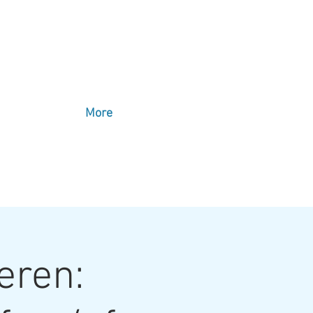
More
eren: