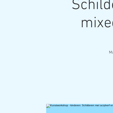
Schild
mixe
Ma