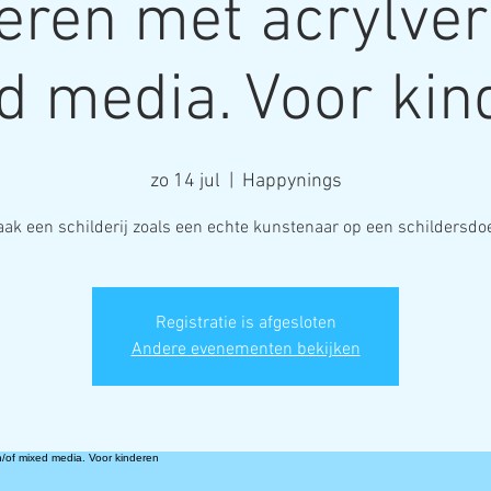
eren met acrylver
d media. Voor kin
zo 14 jul
  |  
Happynings
ak een schilderij zoals een echte kunstenaar op een schildersdo
Registratie is afgesloten
Andere evenementen bekijken