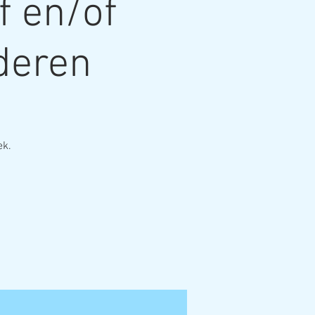
f en/of
deren
ek.