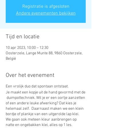
Registratie is afgesloten
Andere evenementen bekijken
Tijd en locatie
10 apr 2023, 10:00 – 12:30
Oosterzele, Lange Munte 88, 9860 Oosterzele,
België
Over het evenement
Een vrolijk duo dat spontaan ontstaat.
Je maakt een kopje uit de hand gevormd met de
duimpottechniek. Wil je er een oortje aanzetten
of een andere leuke afwerking? Dat kies je
helemaal zelf. Daarnaast maken we een klein
bordje of plankje van een uitgerolde lap klei.
We gaan ook meteen kleur aanbrengen op
natte en ongebakken klei, alles op 1 les.