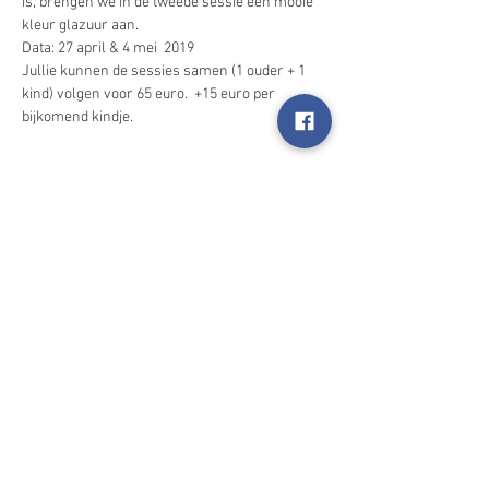
is, brengen we in de tweede sessie een mooie 
Data: 27 april & 4 mei  2019
Jullie kunnen de sessies samen (1 ouder + 1 
kind) volgen voor 65 euro.  +15 euro per 
Deel dit evenement
2025 Happynings
I'm always looking for new and exciting
opportunities. Let's connect.