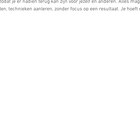
odat je er nadien terug kan zijn voor jezelf en anderen. Alles mag
n, technieken aanleren, zonder focus op een resultaat. Je hoeft 
m.
niet enkel gaat over creativiteit maar vooral over vrijheid.
door Angelique Glorieus en Kim Elegeert.
baanbegeleider en creatief coach.
ner en rouw -en verlies counselor.
n eindigen om 17u.
staan voor je klaar. Jouw lunchpakket breng je zelf mee.
 en tegen een spatje verf, klei,..kan.
 gewenst ook zwemkledij meebrengen. Bij koud weer kan een deken
eiding, alle materialen, koffie, thee, water en fruit inbegrepen.
er en de tuin van Happynings, Lange Munte 88 te Scheldewindeke/
kbij, jou ophalen is mogelijk.
jk of we verwijzen je graag door naar locaties in de buurt.
r
info@happynings.be