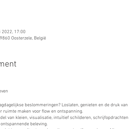
i 2022, 17:00
9860 Oosterzele, België
ement
even
 dagdagelijkse beslommeringen? Loslaten, genieten en de druk van d
r ruimte maken voor flow en ontspanning.
iddel van kleien, visualisatie, intuïtief schilderen, schrijfopdracht
 ontspannende beleving.