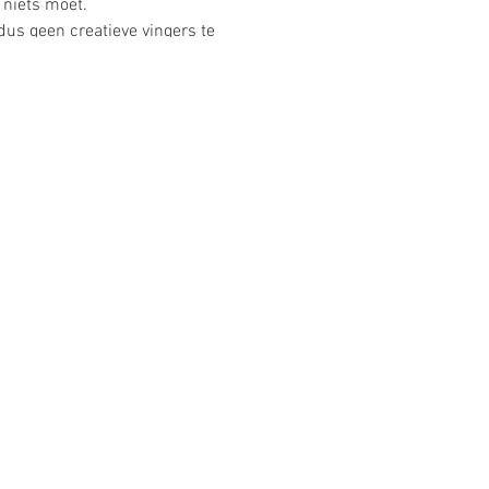
 niets moet.
dus geen creatieve vingers te
tje fijn zijn.
Oosterzele