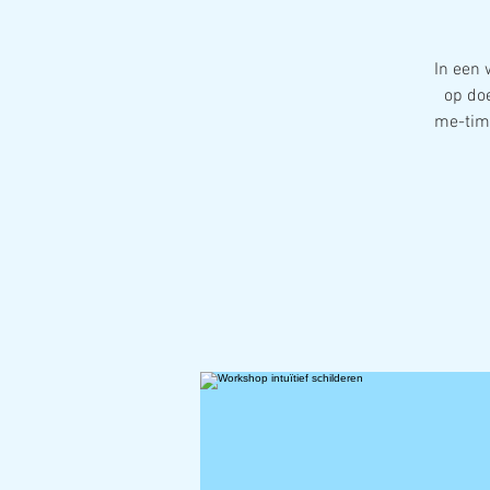
In een 
op do
me-time