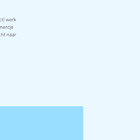
ct) werk
mentje
cht naar