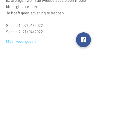
is, brengen we in de tweede sessie een mooie 
kleur glazuur aan.
Je hoeft geen ervaring te hebben. 
Sessie 1: 07/04/2022
Sessie 2: 21/04/2022
Meer weergeven
Deel dit evenement
2025 Happynings
I'm always looking for new and exciting