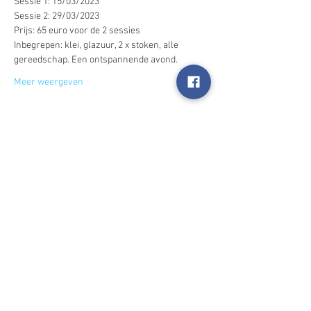
Sessie 1: 15/03/2023
Sessie 2: 29/03/2023
Prijs: 65 euro voor de 2 sessies
Inbegrepen: klei, glazuur, 2 x stoken, alle 
gereedschap. Een ontspannende avond.
Meer weergeven
Deel dit evenement
2025 Happynings
I'm always looking for new and exciting
opportunities. Let's connect.